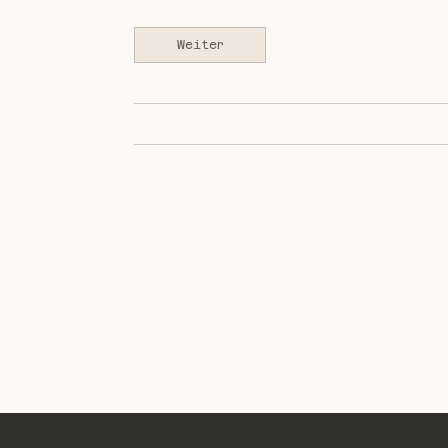
i
n
Weiter
.