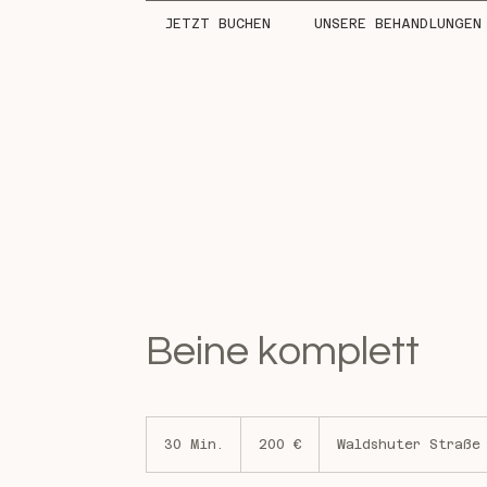
JETZT BUCHEN
UNSERE BEHANDLUNGEN
Beine komplett
200
Euro
30 Min.
3
200 €
Waldshuter Straße
0
M