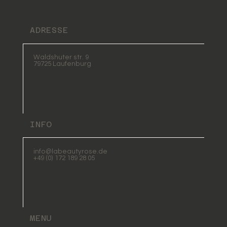
ADRESSE
Waldshuter str. 9
79725 Laufenburg
INFO
info@labeautyrose.de
+49 (0) 172 189 28 05
MENU