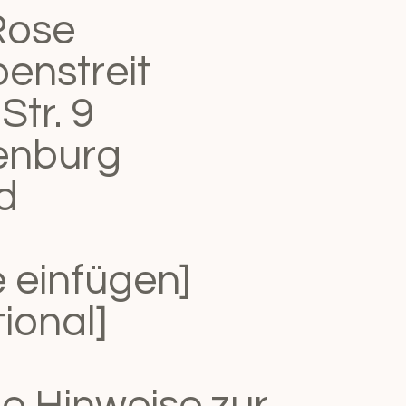
Rose
enstreit
Str. 9
enburg
d
te einfügen]
tional]
ne Hinweise zur