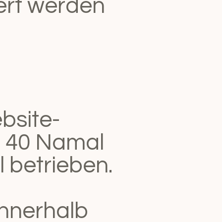
iert werden
bsite-
, 40 Namal
el betrieben.
innerhalb