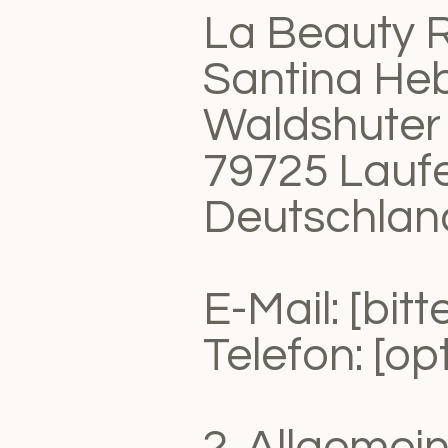
La Beauty 
Santina Heb
Waldshuter 
79725 Lauf
Deutschlan
E-Mail: [bit
Telefon: [op
2. Allgemei