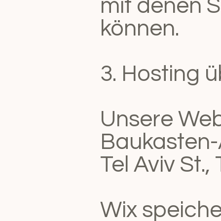
mit denen Si
können.
3. Hosting 
Unsere Webs
Baukasten-A
Tel Aviv St.,
Wix speiche