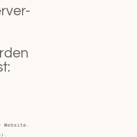
rver-
erden
t:
r Website.
e).