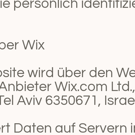
e persönlich identifiz
über Wix
ite wird über den We
nbieter Wix.com Ltd.
 Tel Aviv 6350671, Isra
rt Daten auf Servern 