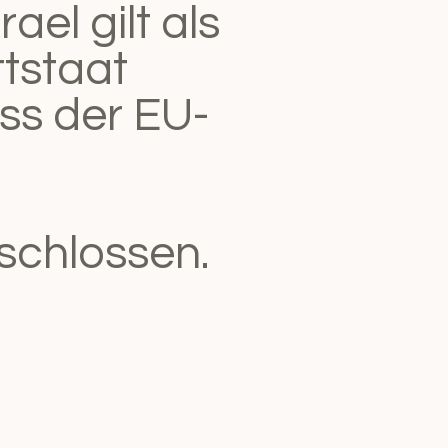
ael gilt als
ttstaat
s der EU-
schlossen.