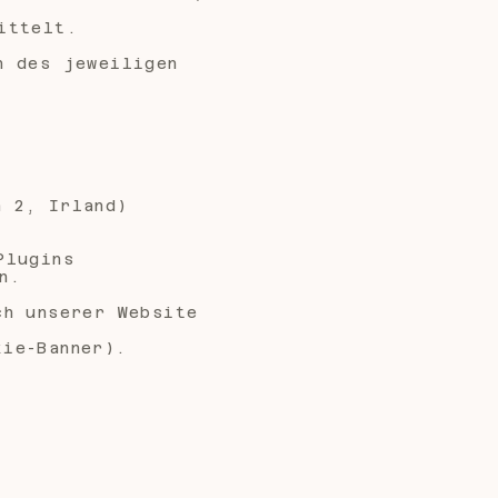
ittelt.
n des jeweiligen
n 2, Irland)
Plugins
n.
ch unserer Website
kie-Banner).