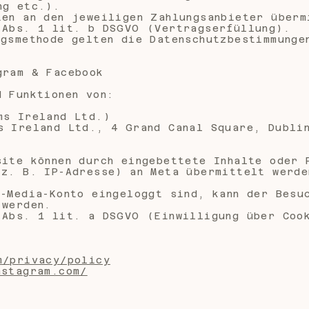
ng etc.).
ten an den jeweiligen Zahlungsanbieter überm
 Abs. 1 lit. b DSGVO (Vertragserfüllung).
ngsmethode gelten die Datenschutzbestimmunge
gram & Facebook
d Funktionen von:
ms Ireland Ltd.)
s Ireland Ltd., 4 Grand Canal Square, Dubli
site können durch eingebettete Inhalte oder 
(z. B. IP-Adresse) an Meta übermittelt werde
l-Media-Konto eingeloggt sind, kann der Besu
 werden.
 Abs. 1 lit. a DSGVO (Einwilligung über Coo
m/privacy/policy
nstagram.com/