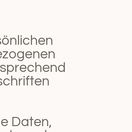
sönlichen
bezogenen
tsprechend
chriften
e Daten,