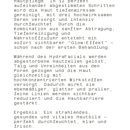
Hautpflege. In 12 perfekt
aufeinander abgestimmten Schritten
wird die Haut tiefenwirksam
gereinigt, mit drei hochwirksamen
Seren versorgt und intensiv
durchfeuchtet. Durch die
Kombination aus sanfter Abtragung,
Tiefenreinigung und
Nährstoffzufuhr entsteht ein
sofort sichtbarer “Glow-Effekt" –
schon nach der ersten Behandlung.
Während des HydraFacials werden
abgestorbene Hautzellen gelöst,
Talg und Unreinheiten aus den
Poren gezogen und die Haut
gleichzeitig mit
hochkonzentrierten Wirkstoffen
versorgt. Dadurch wirkt sie
ebenmäßiger, glatter und praller,
feine Linien werden sichtbar
reduziert und die Hautbarriere
gestärkt.
Ergebnis: Ein strahlendes,
gesundes und vitales Hautbild –
perfekt durchfeuchtet, klar und
frisch.