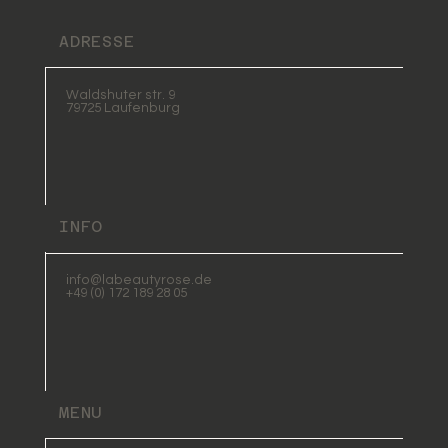
ADRESSE
Waldshuter str. 9
79725 Laufenburg
INFO
info@labeautyrose.de
+49 (0) 172 189 28 05
MENU