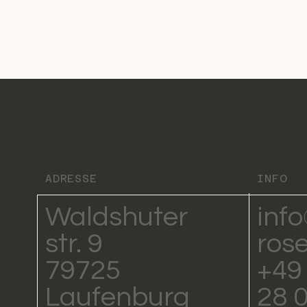
ADRESSE
INFO
Waldshuter
inf
str. 9
ros
79725
+49 
Laufenburg
28 