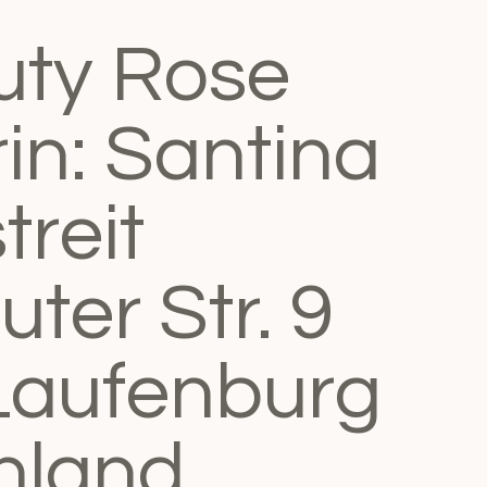
uty Rose
in: Santina
reit
ter Str. 9
Laufenburg
hland