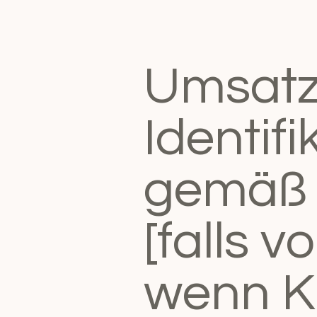
Umsatz
Identif
gemäß 
[falls 
wenn K