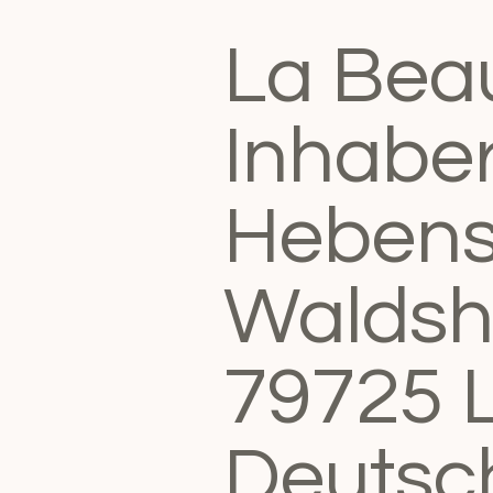
La Bea
Inhaber
Hebenst
Waldshu
79725 
Deutsc