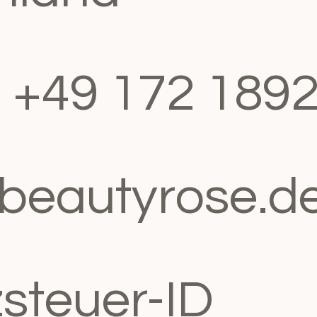
: +49 172 189
abeautyrose.d
steuer-ID