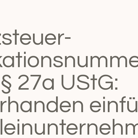
steuer-
ikationsnumme
§ 27a UStG:
vorhanden einf
leinunternehm