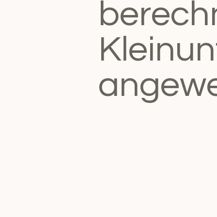
berechn
Kleinu
angewe