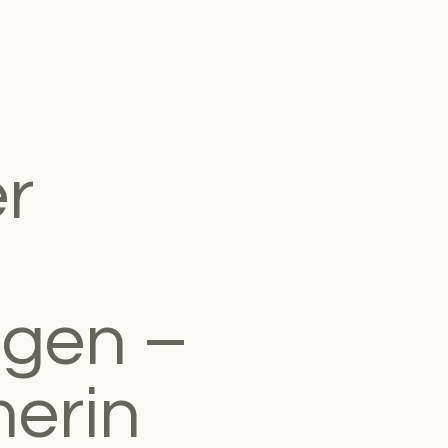
r
ügen –
erin