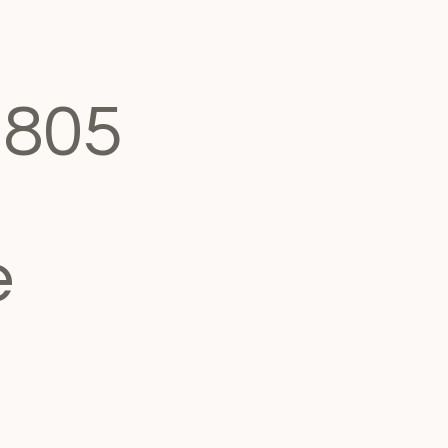
2805
e