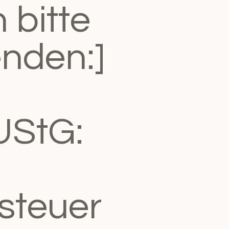
 bitte
nden:]
UStG:
steuer