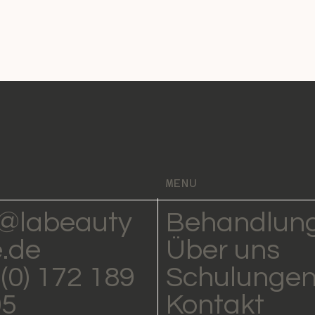
MENU
o@labeauty
Behandlun
e.de
Über uns
(0) 172 189
Schulunge
05
Kontakt