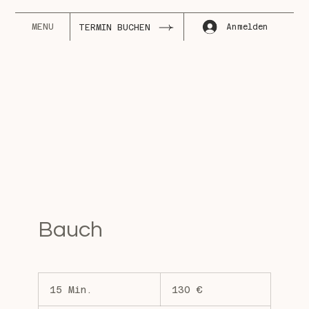
MENU
Anmelden
TERMIN BUCHEN
Bauch
130
Euro
15 Min.
1
130 €
5