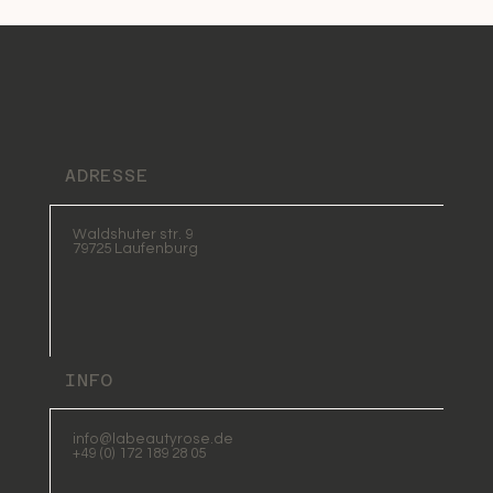
ADRESSE
Waldshuter str. 9
79725 Laufenburg
INFO
info@labeautyrose.de
+49 (0) 172 189 28 05