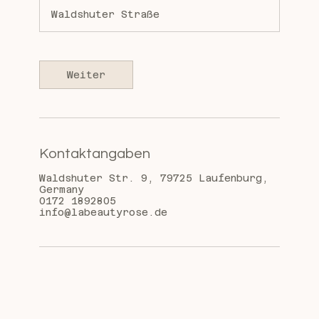
M
Waldshuter Straße
i
n
.
Weiter
Kontaktangaben
Waldshuter Str. 9, 79725 Laufenburg,
Germany
0172 1892805
info@labeautyrose.de