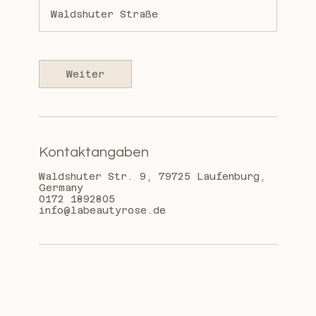
M
Waldshuter Straße
i
n
.
Weiter
Kontaktangaben
Waldshuter Str. 9, 79725 Laufenburg,
Germany
0172 1892805
info@labeautyrose.de