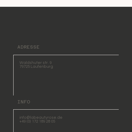
ADRESSE
Waldshuter str. 9
79725 Laufenburg
INFO
info@labeautyrose.de
+49 (0) 172 189 28 05