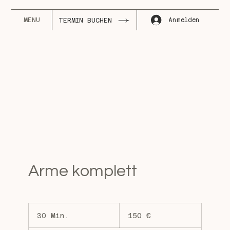
MENU
Anmelden
TERMIN BUCHEN
Arme komplett
150
Euro
30 Min.
3
150 €
0