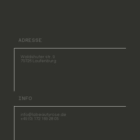
ADRESSE
Waldshuter str. 9
79725 Laufenburg
INFO
info@labeautyrose.de
+49 (0) 172 189 28 05